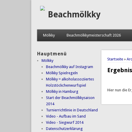
Beachmölkky
Mölkky
Beachmölkkymeisterschaft 2026
Hauptmenü
Sie sind 
Startseite
»
Arc
Mölkky
Beachmölkky auf Instagram
Ergebnis
Mölkky Spielregeln
Mölkky = alkoholassoziiertes
Holzstöckchenwurfspiel
Hier nun die E
Mölkky in Hamburg
Start der Beachmölkkysaison
2014
Turnierrichtlinie in Deutschland
Video - Aufbau im Sand
Video - Siegwurf 2014
Datenschutzerklärung