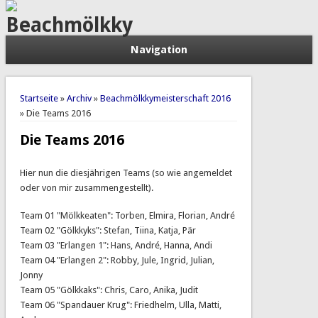
Beachmölkky
Navigation
Sie sind hier
Startseite
»
Archiv
»
Beachmölkkymeisterschaft 2016
» Die Teams 2016
Die Teams 2016
Hier nun die diesjährigen Teams (so wie angemeldet
oder von mir zusammengestellt).
Team 01 "Mölkkeaten": Torben, Elmira, Florian, André
Team 02 "Gölkkyks": Stefan, Tiina, Katja, Pär
Team 03 "Erlangen 1": Hans, André, Hanna, Andi
Team 04 "Erlangen 2": Robby, Jule, Ingrid, Julian,
Jonny
Team 05 "Gölkkaks": Chris, Caro, Anika, Judit
Team 06 "Spandauer Krug": Friedhelm, Ulla, Matti,