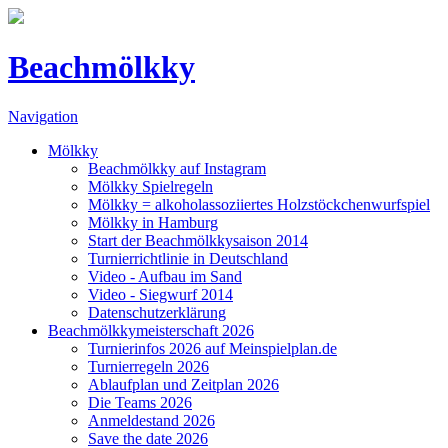
Beachmölkky
Navigation
Mölkky
Beachmölkky auf Instagram
Mölkky Spielregeln
Mölkky = alkoholassoziiertes Holzstöckchenwurfspiel
Mölkky in Hamburg
Start der Beachmölkkysaison 2014
Turnierrichtlinie in Deutschland
Video - Aufbau im Sand
Video - Siegwurf 2014
Datenschutzerklärung
Beachmölkkymeisterschaft 2026
Turnierinfos 2026 auf Meinspielplan.de
Turnierregeln 2026
Ablaufplan und Zeitplan 2026
Die Teams 2026
Anmeldestand 2026
Save the date 2026