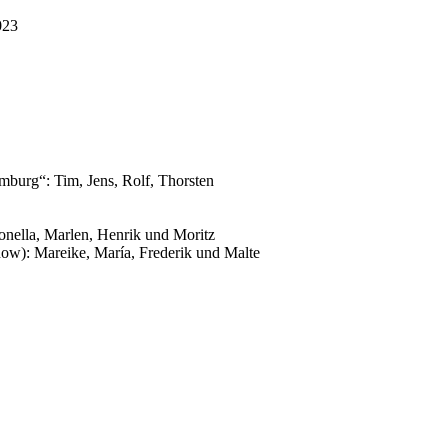
023
mburg“: Tim, Jens, Rolf, Thorsten
onella, Marlen, Henrik und Moritz
w): Mareike, María, Frederik und Malte