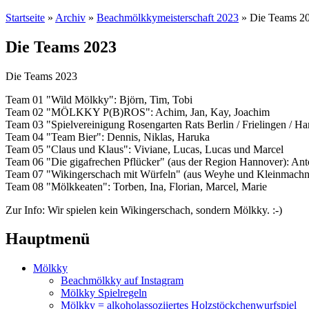
Startseite
»
Archiv
»
Beachmölkkymeisterschaft 2023
» Die Teams 2
Die Teams 2023
Die Teams 2023
Team 01 "Wild Mölkky": Björn, Tim, Tobi
Team 02 "MÖLKKY P(B)ROS": Achim, Jan, Kay, Joachim
Team 03 "Spielvereinigung Rosengarten Rats Berlin / Frielingen / Ha
Team 04 "Team Bier": Dennis, Niklas, Haruka
Team 05 "Claus und Klaus": Viviane, Lucas, Lucas und Marcel
Team 06 "Die gigafrechen Pflücker" (aus der Region Hannover): Ant
Team 07 "Wikingerschach mit Würfeln" (aus Weyhe und Kleinmachno
Team 08 "Mölkkeaten": Torben, Ina, Florian, Marcel, Marie
Zur Info: Wir spielen kein Wikingerschach, sondern Mölkky. :-)
Hauptmenü
Mölkky
Beachmölkky auf Instagram
Mölkky Spielregeln
Mölkky = alkoholassoziiertes Holzstöckchenwurfspiel