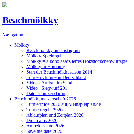
Beachmölkky
Navigation
Mölkky
Beachmölkky auf Instagram
Mölkky Spielregeln
Mölkky = alkoholassoziiertes Holzstöckchenwurfspiel
Mölkky in Hamburg
Start der Beachmölkkysaison 2014
Turnierrichtlinie in Deutschland
Video - Aufbau im Sand
Video - Siegwurf 2014
Datenschutzerklärung
Beachmölkkymeisterschaft 2026
Turnierinfos 2026 auf Meinspielplan.de
Turnierregeln 2026
Ablaufplan und Zeitplan 2026
Die Teams 2026
Anmeldestand 2026
Save the date 2026